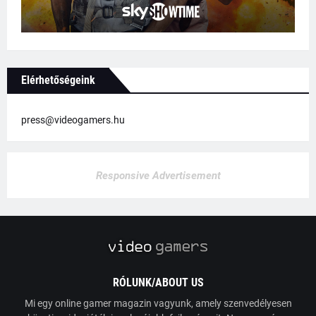
Elérhetőségeink
press@videogamers.hu
Responsive Advertisement
RÓLUNK/ABOUT US
Mi egy online gamer magazin vagyunk, amely szenvedélyesen