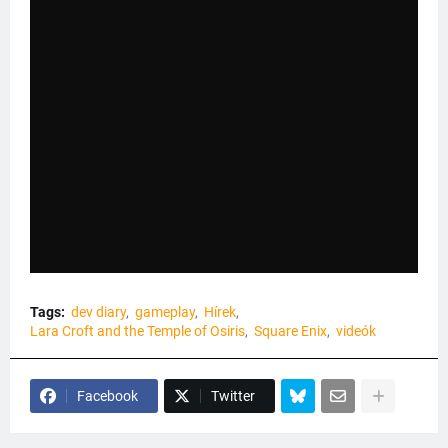
Tags:
dev diary
gameplay
Hírek
Lara Croft and the Temple of Osiris
Square Enix
videók
Facebook
Twitter