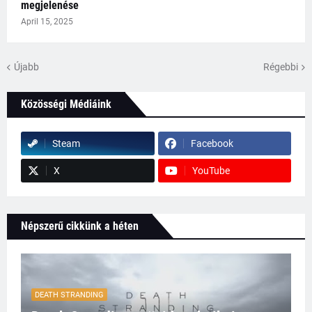
megjelenése
April 15, 2025
Újabb
Régebbi
Közösségi Médiáink
Steam
Facebook
X
YouTube
Népszerű cikkünk a héten
DEATH STRANDING