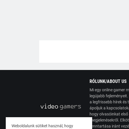
RÓLUNK/ABOUT US
Mi egy online gamer m
legújabb fejleményeit
a legfrissebb hírek é
ápoljuk a kapcsolatoka
hogy olvasóinkat első
megjelenésekről. Elköt
Weboldalunk sütiket használ, hogy
fenntartása iránt vez