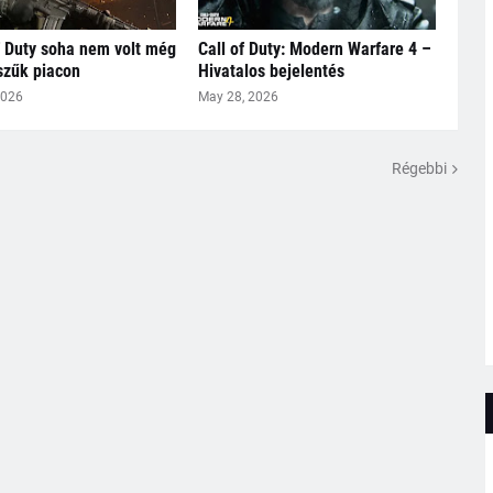
f Duty soha nem volt még
Call of Duty: Modern Warfare 4 –
szűk piacon
Hivatalos bejelentés
2026
May 28, 2026
Régebbi