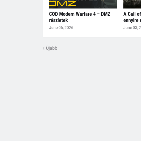
COD Modern Warfare 4 – DMZ
A Call o
részletek
ennyire 
June 06, 2026
June 03, 
Újabb