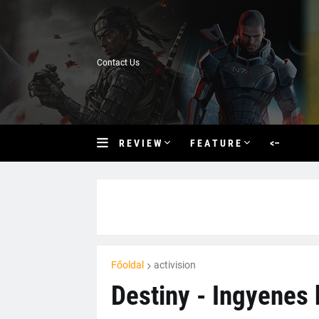
Contact Us
R E V I E W
F E A T U R E
<–
Főoldal
activision
Destiny - Ingyenes 