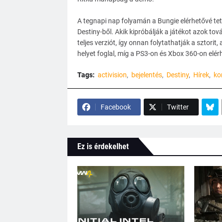
A tegnapi nap folyamán a Bungie elérhetővé te
Destiny-ből. Akik kipróbálják a játékot azok tov
teljes verziót, így onnan folytathatják a sztorit
helyet foglal, míg a PS3-on és Xbox 360-on elérh
Tags:
activision
bejelentés
Destiny
Hírek
ko
Facebook
Twitter
Ez is érdekelhet