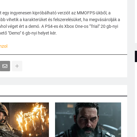
tt egy ingyenesen kipróbálható verziót az MMOFPS-ükből, a
ább vihetik a karakterüket és felszerelésüket, ha megvásárolják a
, ahol véget ért a demó. A PS4-es és Xbox One-os "Trial" 20 gb-nyi
ető "Demo" 6 gb-nyi helyet kér.
nzol