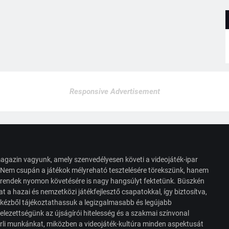
Responsive Advertisement
agazin vagyunk, amely szenvedélyesen követi a videojáték-ipar
. Nem csupán a játékok mélyreható tesztelésére törekszünk, hanem
s trendek nyomon követésére is nagy hangsúlyt fektetünk. Büszkén
t a hazai és nemzetközi játékfejlesztő csapatokkal, így biztosítva,
 kézből tájékoztathassuk a legizgalmasabb és legújabb
elezettségünk az újságírói hitelesség és a szakmai színvonal
érli munkánkat, miközben a videojáték-kultúra minden aspektusát