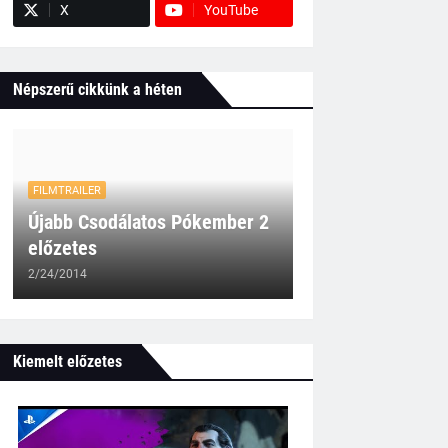
X
YouTube
Népszerű cikkünk a héten
FILMTRAILER
Újabb Csodálatos Pókember 2
előzetes
2/24/2014
Kiemelt előzetes