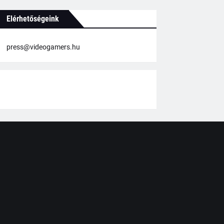
Elérhetőségeink
press@videogamers.hu