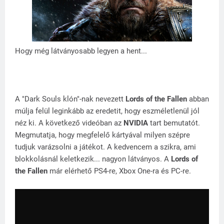
Hogy még látványosabb legyen a hent...
A "Dark Souls klón"-nak nevezett
Lords of the Fallen
abban
múlja felül leginkább az eredetit, hogy eszméletlenül jól
néz ki. A következő videóban az
NVIDIA
tart bemutatót.
Megmutatja, hogy megfelelő kártyával milyen szépre
tudjuk varázsolni a játékot. A kedvencem a szikra, ami
blokkolásnál keletkezik... nagyon látványos. A
Lords of
the Fallen
már elérhető PS4-re, Xbox One-ra és PC-re.