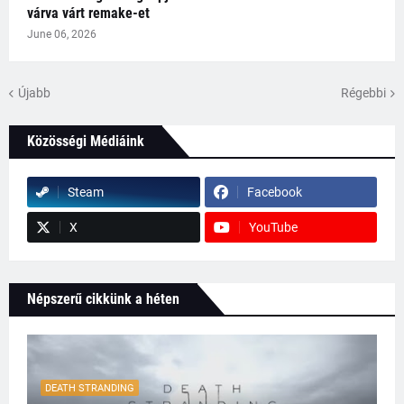
várva várt remake-et
June 06, 2026
Újabb
Régebbi
Közösségi Médiáink
Steam
Facebook
X
YouTube
Népszerű cikkünk a héten
DEATH STRANDING