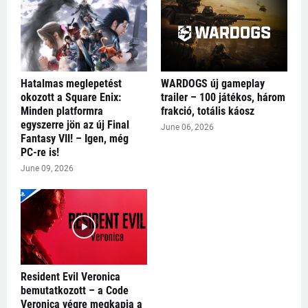
Hatalmas meglepetést
WARDOGS új gameplay
okozott a Square Enix:
trailer – 100 játékos, három
Minden platformra
frakció, totális káosz
egyszerre jön az új Final
June 06, 2026
Fantasy VII! – Igen, még
PC-re is!
June 09, 2026
Resident Evil Veronica
bemutatkozott – a Code
Veronica végre megkapja a