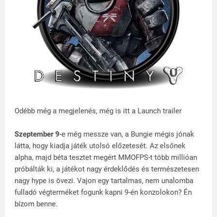
Odébb még a megjelenés, még is itt a Launch trailer
Szeptember 9
-e még messze van, a Bungie mégis jónak
látta, hogy kiadja játék utolsó előzetesét. Az elsőnek
alpha, majd béta tesztet megért MMOFPS-t több millióan
próbálták ki, a játékot nagy érdeklődés és természetesen
nagy hype is övezi. Vajon egy tartalmas, nem unalomba
fulladó végterméket fogunk kapni 9-én konzolokon? Én
bízom benne.