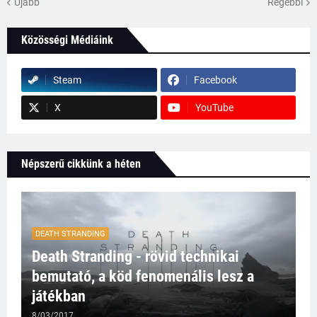
Újabb
Régebbi
Közösségi Médiáink
Steam
Facebook
X
YouTube
Népszerű cikkünk a héten
DEATH STRANDING
Death Stranding - rövid technikai
bemutató, a köd fenomenális lesz a
játékban
8/03/2017