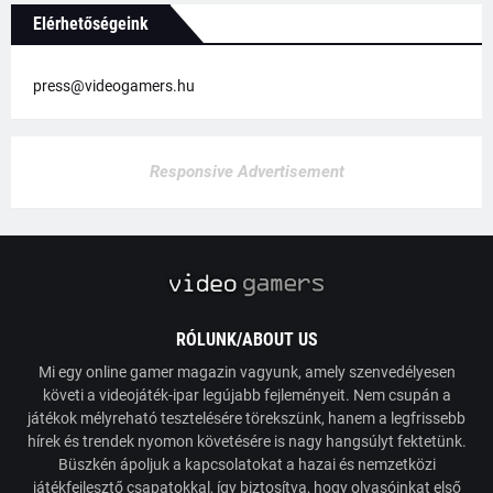
Elérhetőségeink
press@videogamers.hu
Responsive Advertisement
RÓLUNK/ABOUT US
Mi egy online gamer magazin vagyunk, amely szenvedélyesen
követi a videojáték-ipar legújabb fejleményeit. Nem csupán a
játékok mélyreható tesztelésére törekszünk, hanem a legfrissebb
hírek és trendek nyomon követésére is nagy hangsúlyt fektetünk.
Büszkén ápoljuk a kapcsolatokat a hazai és nemzetközi
játékfejlesztő csapatokkal, így biztosítva, hogy olvasóinkat első